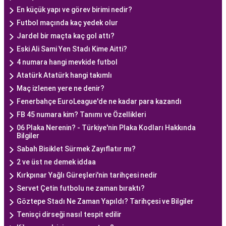
En küçük yapı ve görev birimi nedir?
Futbol maçında kaç yedek olur
Jardel bir maçta kaç gol attı?
Eski Ali Sami Yen Stadı Kime Aitti?
4 numara hangi mevkide futbol
Atatürk Atatürk hangi takımlı
Maç izlenen yere ne denir?
Fenerbahçe EuroLeague'de ne kadar para kazandı
FB 45 numara kim? Tanımı ve Özellikleri
06 Plaka Nerenin? - Türkiye'nin Plaka Kodları Hakkında
Bilgiler
Sabah Bisiklet Sürmek Zayıflatır mı?
2 ve üst ne demek iddaa
Kırkpınar Yağlı Güreşleri'nin tarihçesi nedir
Servet Çetin futbolu ne zaman bıraktı?
Göztepe Stadı Ne Zaman Yapıldı? Tarihçesi ve Bilgiler
Tenisçi dirseği nasıl tespit edilir