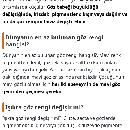
ortamlarda küçülür.
Göz bebeği büyüklüğü
değiştiğinde, irisdeki pigmentler sıkışır veya dağılır ve
bu da göz rengini biraz değiştirebilir
.
Dünyanın en az bulunan göz rengi
hangisi?
Dünyanın en az bulunan göz rengi hangisi?,
Mavi renk
pigmentten değil, gözdeki suya ve alttaki katmanlara
yansıyan ışıktan gelir. Yani, en azından biyolojik açıdan
bakıldığında, mavi gözler aslında renksizdir. Çocuğunun
mavi gözlü olması için
her iki ebeveynin de mavi göz
geninden geçmesi gerekir
.
Işıkta göz rengi değişir mi?
Işıkta göz rengi değişir mi?,
Ciltte, saçta ve gözlerde
pigment eksikliğine veya çok düşük düzeyde pigmente