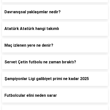
Davranışsal yaklaşımlar nedir?
Atatürk Atatürk hangi takımlı
Maç izlenen yere ne denir?
Servet Çetin futbolu ne zaman bıraktı?
Şampiyonlar Ligi galibiyet primi ne kadar 2025
Futbolcular elini neden sarar