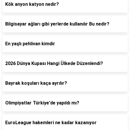
Kök anyon katyon nedir?
Bilgisayar ağları gibi yerlerde kullanılır Bu nedir?
En yaşlı pehlivan kimdir
2026 Dünya Kupası Hangi Ülkede Düzenlendi?
Bayrak koşuları kaça ayrılır?
Olimpiyatlar Türkiye'de yapıldı mı?
EuroLeague hakemleri ne kadar kazanıyor