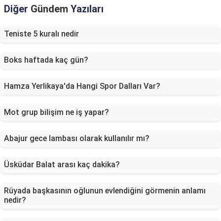
Diğer
Gündem
Yazıları
Teniste 5 kuralı nedir
Boks haftada kaç gün?
Hamza Yerlikaya'da Hangi Spor Dalları Var?
Mot grup bilişim ne iş yapar?
Abajur gece lambası olarak kullanılır mı?
Üsküdar Balat arası kaç dakika?
Rüyada başkasının oğlunun evlendiğini görmenin anlamı
nedir?