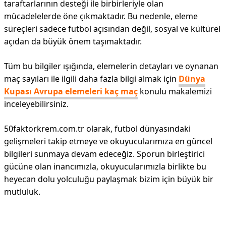
taraftarlarının desteği ile birbirleriyle olan
mücadelelerde öne çıkmaktadır. Bu nedenle, eleme
süreçleri sadece futbol açısından değil, sosyal ve kültürel
açıdan da büyük önem taşımaktadır.
Tüm bu bilgiler ışığında, elemelerin detayları ve oynanan
maç sayıları ile ilgili daha fazla bilgi almak için
Dünya
Kupası Avrupa elemeleri kaç maç
konulu makalemizi
inceleyebilirsiniz.
50faktorkrem.com.tr olarak, futbol dünyasındaki
gelişmeleri takip etmeye ve okuyucularımıza en güncel
bilgileri sunmaya devam edeceğiz. Sporun birleştirici
gücüne olan inancımızla, okuyucularımızla birlikte bu
heyecan dolu yolculuğu paylaşmak bizim için büyük bir
mutluluk.