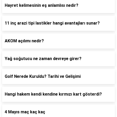
Hayret kelimesinin eş anlamlısı nedir?
11 inç arazi tipi lastikler hangi avantajları sunar?
AKOM açılımı nedir?
Yağ soğutucu ne zaman devreye girer?
Golf Nerede Kuruldu? Tarihi ve Gelişimi
Hangi hakem kendi kendine kırmızı kart gösterdi?
4 Mayıs maç kaç kaç