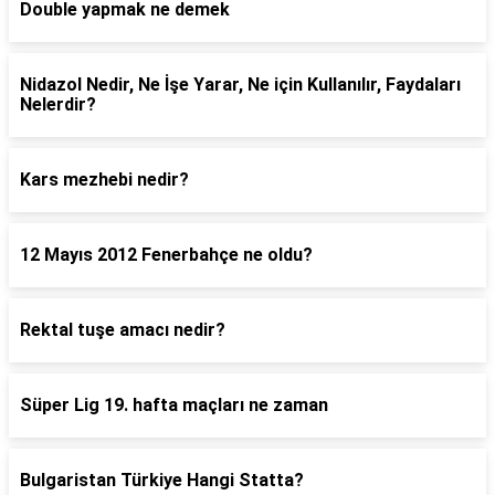
Double yapmak ne demek
Nidazol Nedir, Ne İşe Yarar, Ne için Kullanılır, Faydaları
Nelerdir?
Kars mezhebi nedir?
12 Mayıs 2012 Fenerbahçe ne oldu?
Rektal tuşe amacı nedir?
Süper Lig 19. hafta maçları ne zaman
Bulgaristan Türkiye Hangi Statta?