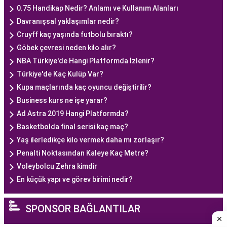
0.75 Handikap Nedir? Anlamı ve Kullanım Alanları
Davranışsal yaklaşımlar nedir?
Cruyff kaç yaşında futbolu bıraktı?
Göbek çevresi neden kilo alır?
NBA Türkiye'de Hangi Platformda İzlenir?
Türkiye'de Kaç Kulüp Var?
Kupa maçlarında kaç oyuncu değiştirilir?
Business kurs ne işe yarar?
Ad Astra 2019 Hangi Platformda?
Basketbolda final serisi kaç maç?
Yaş ilerledikçe kilo vermek daha mı zorlaşır?
Penalti Noktasından Kaleye Kaç Metre?
Voleybolcu Zehra kimdir
En küçük yapı ve görev birimi nedir?
SPONSOR BAĞLANTILAR