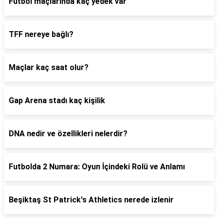
Futbol maçlarında kaç yedek var
TFF nereye bağlı?
Maçlar kaç saat olur?
Gap Arena stadı kaç kişilik
DNA nedir ve özellikleri nelerdir?
Futbolda 2 Numara: Oyun İçindeki Rolü ve Anlamı
Beşiktaş St Patrick's Athletics nerede izlenir