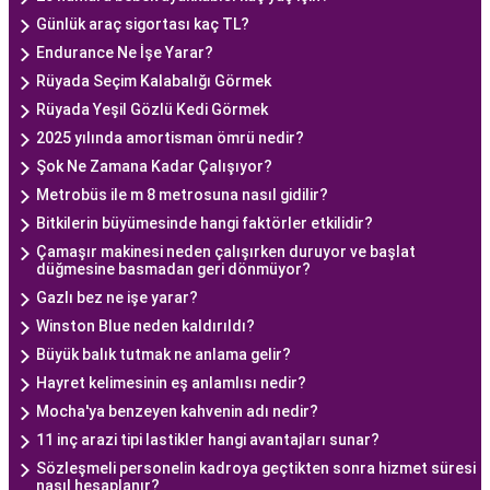
Günlük araç sigortası kaç TL?
Endurance Ne İşe Yarar?
Rüyada Seçim Kalabalığı Görmek
Rüyada Yeşil Gözlü Kedi Görmek
2025 yılında amortisman ömrü nedir?
Şok Ne Zamana Kadar Çalışıyor?
Metrobüs ile m 8 metrosuna nasıl gidilir?
Bitkilerin büyümesinde hangi faktörler etkilidir?
Çamaşır makinesi neden çalışırken duruyor ve başlat
düğmesine basmadan geri dönmüyor?
Gazlı bez ne işe yarar?
Winston Blue neden kaldırıldı?
Büyük balık tutmak ne anlama gelir?
Hayret kelimesinin eş anlamlısı nedir?
Mocha'ya benzeyen kahvenin adı nedir?
11 inç arazi tipi lastikler hangi avantajları sunar?
Sözleşmeli personelin kadroya geçtikten sonra hizmet süresi
nasıl hesaplanır?