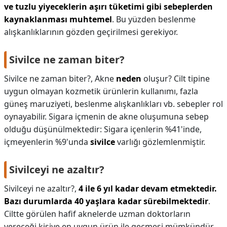
ve tuzlu yiyeceklerin aşırı tüketimi gibi sebeplerden
kaynaklanması muhtemel
. Bu yüzden beslenme
alışkanlıklarının gözden geçirilmesi gerekiyor.
Sivilce ne zaman biter?
Sivilce ne zaman biter?,
Akne
neden
oluşur? Cilt tipine
uygun olmayan kozmetik ürünlerin kullanımı, fazla
güneş maruziyeti, beslenme alışkanlıkları vb. sebepler rol
oynayabilir. Sigara içmenin de akne oluşumuna sebep
olduğu düşünülmektedir: Sigara içenlerin %41'inde,
içmeyenlerin %9'unda
sivilce
varlığı gözlemlenmiştir.
Sivilceyi ne azaltır?
Sivilceyi ne azaltır?,
4 ile 6 yıl kadar devam etmektedir.
Bazı durumlarda 40 yaşlara kadar sürebilmektedir
.
Ciltte görülen hafif aknelerde uzman doktorların
vereceği kişiye en uygun ürün ile geçmesi mümkündür.