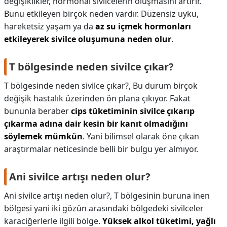
değişiklikler, hormonal sivilcelerin oluşmasını artırır.
Bunu etkileyen birçok neden vardır. Düzensiz uyku,
hareketsiz yaşam ya da
az su içmek hormonları
etkileyerek sivilce oluşumuna neden olur
.
T bölgesinde neden sivilce çıkar?
T bölgesinde neden sivilce çıkar?,
Bu durum birçok
değişik hastalık üzerinden ön plana çıkıyor. Fakat
bununla beraber
cips tüketiminin sivilce çıkarıp
çıkarma adına dair kesin bir kanıt olmadığını
söylemek mümkün
. Yani bilimsel olarak öne çıkan
araştırmalar neticesinde belli bir bulgu yer almıyor.
Ani sivilce artışı neden olur?
Ani sivilce artışı neden olur?,
T bölgesinin buruna inen
bölgesi yani iki gözün arasındaki bölgedeki sivilceler
karaciğerlerle ilgili bölge.
Yüksek alkol tüketimi, yağlı