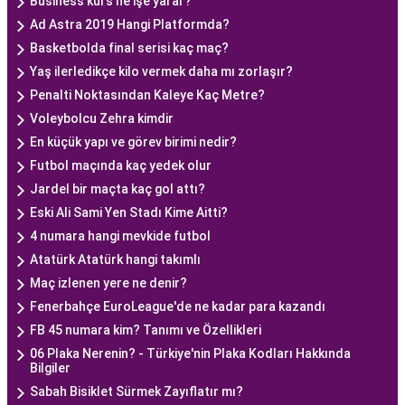
Business kurs ne işe yarar?
Ad Astra 2019 Hangi Platformda?
Basketbolda final serisi kaç maç?
Yaş ilerledikçe kilo vermek daha mı zorlaşır?
Penalti Noktasından Kaleye Kaç Metre?
Voleybolcu Zehra kimdir
En küçük yapı ve görev birimi nedir?
Futbol maçında kaç yedek olur
Jardel bir maçta kaç gol attı?
Eski Ali Sami Yen Stadı Kime Aitti?
4 numara hangi mevkide futbol
Atatürk Atatürk hangi takımlı
Maç izlenen yere ne denir?
Fenerbahçe EuroLeague'de ne kadar para kazandı
FB 45 numara kim? Tanımı ve Özellikleri
06 Plaka Nerenin? - Türkiye'nin Plaka Kodları Hakkında
Bilgiler
Sabah Bisiklet Sürmek Zayıflatır mı?