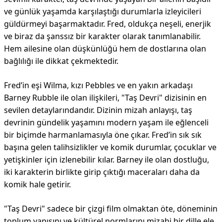
ve günlük yaşamda karşılaştığı durumlarla izleyicileri
güldürmeyi başarmaktadır. Fred, oldukça neşeli, enerjik
ve biraz da şanssız bir karakter olarak tanımlanabilir.
Hem ailesine olan düşkünlüğü hem de dostlarına olan
bağlılığı ile dikkat çekmektedir.
Fred’in eşi Wilma, kızı Pebbles ve en yakın arkadaşı
Barney Rubble ile olan ilişkileri, "Taş Devri" dizisinin en
sevilen detaylarındandır. Dizinin mizah anlayışı, taş
devrinin gündelik yaşamını modern yaşam ile eğlenceli
bir biçimde harmanlamasıyla öne çıkar. Fred’in sık sık
başına gelen talihsizlikler ve komik durumlar, çocuklar ve
yetişkinler için izlenebilir kılar. Barney ile olan dostluğu,
iki karakterin birlikte girip çıktığı maceraları daha da
komik hale getirir.
"Taş Devri" sadece bir çizgi film olmaktan öte, döneminin
toplum yapısını ve kültürel normlarını mizahi bir dille ele