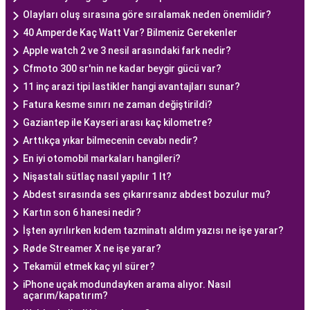
Olayları oluş sırasına göre sıralamak neden önemlidir?
40 Amperde Kaç Watt Var? Bilmeniz Gerekenler
Apple watch 2 ve 3 nesil arasındaki fark nedir?
Cfmoto 300 sr'nin ne kadar beygir gücü var?
11 inç arazi tipi lastikler hangi avantajları sunar?
Fatura kesme sınırı ne zaman değiştirildi?
Gaziantep ile Kayseri arası kaç kilometre?
Arttıkça yıkar bilmecenin cevabı nedir?
En iyi otomobil markaları hangileri?
Nişastalı sütlaç nasıl yapılır 1 lt?
Abdest sırasında ses çıkarırsanız abdest bozulur mu?
Kartın son 6 hanesi nedir?
İşten ayrılırken kıdem tazminatı aldım yazısı ne işe yarar?
Røde Streamer X ne işe yarar?
Tekamül etmek kaç yıl sürer?
iPhone uçak modundayken arama alıyor. Nasıl
açarım/kapatırım?