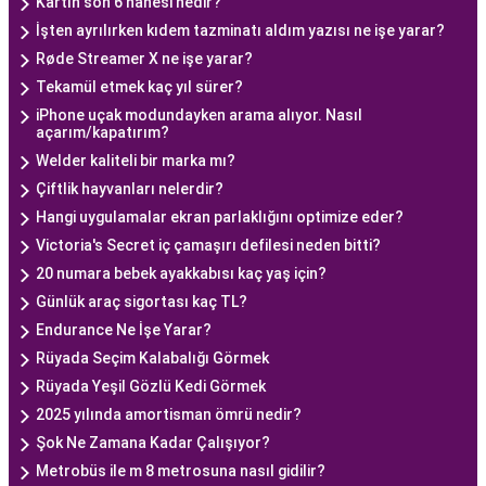
Kartın son 6 hanesi nedir?
İşten ayrılırken kıdem tazminatı aldım yazısı ne işe yarar?
Røde Streamer X ne işe yarar?
Tekamül etmek kaç yıl sürer?
iPhone uçak modundayken arama alıyor. Nasıl
açarım/kapatırım?
Welder kaliteli bir marka mı?
Çiftlik hayvanları nelerdir?
Hangi uygulamalar ekran parlaklığını optimize eder?
Victoria's Secret iç çamaşırı defilesi neden bitti?
20 numara bebek ayakkabısı kaç yaş için?
Günlük araç sigortası kaç TL?
Endurance Ne İşe Yarar?
Rüyada Seçim Kalabalığı Görmek
Rüyada Yeşil Gözlü Kedi Görmek
2025 yılında amortisman ömrü nedir?
Şok Ne Zamana Kadar Çalışıyor?
Metrobüs ile m 8 metrosuna nasıl gidilir?