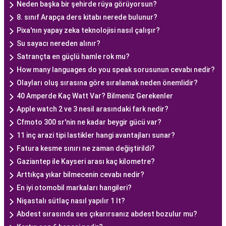
Neden başka bir şehirde rüya görüyorsun?
8. sınıf Arapça ders kitabı nerede bulunur?
Pixa'nın yapay zeka teknolojisi nasıl çalışır?
Su sayacı nereden alınır?
Satrançta en güçlü hamle rok mu?
How many languages do you speak sorusunun cevabı nedir?
Olayları oluş sırasına göre sıralamak neden önemlidir?
40 Amperde Kaç Watt Var? Bilmeniz Gerekenler
Apple watch 2 ve 3 nesil arasındaki fark nedir?
Cfmoto 300 sr'nin ne kadar beygir gücü var?
11 inç arazi tipi lastikler hangi avantajları sunar?
Fatura kesme sınırı ne zaman değiştirildi?
Gaziantep ile Kayseri arası kaç kilometre?
Arttıkça yıkar bilmecenin cevabı nedir?
En iyi otomobil markaları hangileri?
Nişastalı sütlaç nasıl yapılır 1 lt?
Abdest sırasında ses çıkarırsanız abdest bozulur mu?