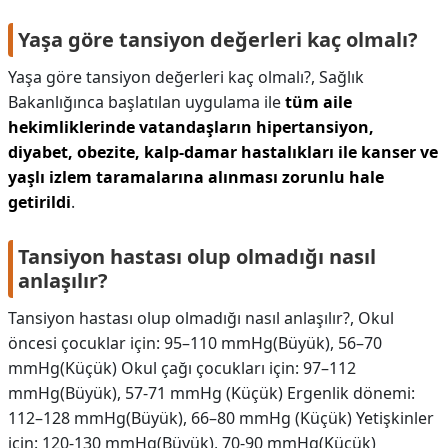
Yaşa göre tansiyon değerleri kaç olmalı?
Yaşa göre tansiyon değerleri kaç olmalı?,
Sağlık
Bakanlığınca başlatılan uygulama ile
tüm aile
hekimliklerinde vatandaşların hipertansiyon,
diyabet, obezite, kalp-damar hastalıkları ile kanser ve
yaşlı izlem taramalarına alınması zorunlu hale
getirildi
.
Tansiyon hastası olup olmadığı nasıl
anlaşılır?
Tansiyon hastası olup olmadığı nasıl anlaşılır?,
Okul
öncesi çocuklar için: 95–110 mmHg(Büyük), 56–70
mmHg(Küçük) Okul çağı çocukları için: 97–112
mmHg(Büyük), 57-71 mmHg (Küçük) Ergenlik dönemi:
112–128 mmHg(Büyük), 66–80 mmHg (Küçük) Yetişkinler
için: 120-130 mmHg(Büyük), 70-90 mmHg(Küçük)