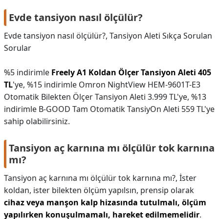
Evde tansiyon nasıl ölçülür?
Evde tansiyon nasıl ölçülür?,
Tansiyon Aleti Sıkça Sorulan
Sorular
%5 indirimle
Freely A1 Koldan Ölçer Tansiyon Aleti 405
TL
'ye, %15 indirimle Omron NightView HEM-9601T-E3
Otomatik Bilekten Ölçer Tansiyon Aleti 3.999 TL'ye, %13
indirimle B-GOOD Tam Otomatik TansiyOn Aleti 559 TL'ye
sahip olabilirsiniz.
Tansiyon aç karnına mı ölçülür tok karnına
mı?
Tansiyon aç karnına mı ölçülür tok karnına mı?,
İster
koldan, ister bilekten ölçüm yapılsın, prensip olarak
cihaz veya manşon kalp hizasında tutulmalı, ölçüm
yapılırken konuşulmamalı, hareket edilmemelidir
.