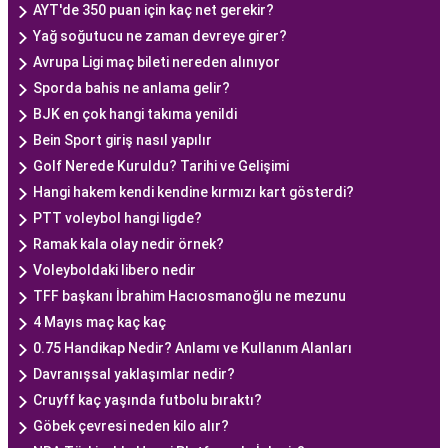
AYT'de 350 puan için kaç net gerekir?
Yağ soğutucu ne zaman devreye girer?
Avrupa Ligi maç bileti nereden alınıyor
Sporda bahis ne anlama gelir?
BJK en çok hangi takıma yenildi
Bein Sport giriş nasıl yapılır
Golf Nerede Kuruldu? Tarihi ve Gelişimi
Hangi hakem kendi kendine kırmızı kart gösterdi?
PTT voleybol hangi ligde?
Ramak kala olay nedir örnek?
Voleyboldaki libero nedir
TFF başkanı İbrahim Hacıosmanoğlu ne mezunu
4 Mayıs maç kaç kaç
0.75 Handikap Nedir? Anlamı ve Kullanım Alanları
Davranışsal yaklaşımlar nedir?
Cruyff kaç yaşında futbolu bıraktı?
Göbek çevresi neden kilo alır?