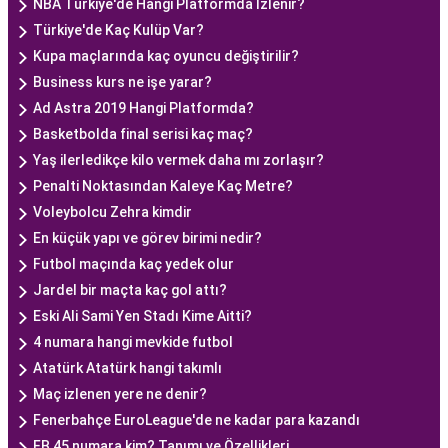
NBA Türkiye'de Hangi Platformda İzlenir?
Türkiye'de Kaç Kulüp Var?
Kupa maçlarında kaç oyuncu değiştirilir?
Business kurs ne işe yarar?
Ad Astra 2019 Hangi Platformda?
Basketbolda final serisi kaç maç?
Yaş ilerledikçe kilo vermek daha mı zorlaşır?
Penalti Noktasından Kaleye Kaç Metre?
Voleybolcu Zehra kimdir
En küçük yapı ve görev birimi nedir?
Futbol maçında kaç yedek olur
Jardel bir maçta kaç gol attı?
Eski Ali Sami Yen Stadı Kime Aitti?
4 numara hangi mevkide futbol
Atatürk Atatürk hangi takımlı
Maç izlenen yere ne denir?
Fenerbahçe EuroLeague'de ne kadar para kazandı
FB 45 numara kim? Tanımı ve Özellikleri