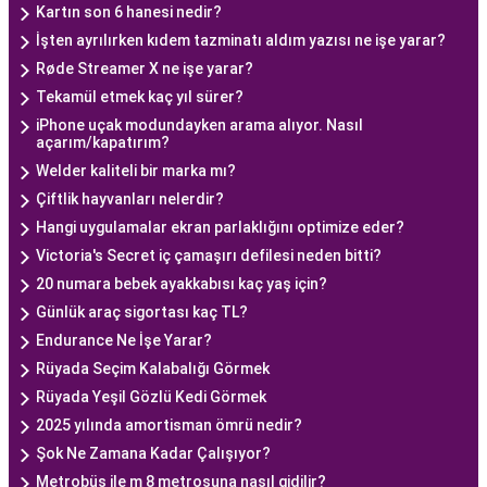
Kartın son 6 hanesi nedir?
İşten ayrılırken kıdem tazminatı aldım yazısı ne işe yarar?
Røde Streamer X ne işe yarar?
Tekamül etmek kaç yıl sürer?
iPhone uçak modundayken arama alıyor. Nasıl
açarım/kapatırım?
Welder kaliteli bir marka mı?
Çiftlik hayvanları nelerdir?
Hangi uygulamalar ekran parlaklığını optimize eder?
Victoria's Secret iç çamaşırı defilesi neden bitti?
20 numara bebek ayakkabısı kaç yaş için?
Günlük araç sigortası kaç TL?
Endurance Ne İşe Yarar?
Rüyada Seçim Kalabalığı Görmek
Rüyada Yeşil Gözlü Kedi Görmek
2025 yılında amortisman ömrü nedir?
Şok Ne Zamana Kadar Çalışıyor?
Metrobüs ile m 8 metrosuna nasıl gidilir?