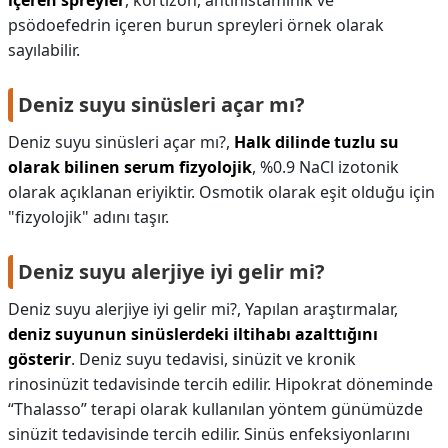
içeren spreyler
, kortizon, antihistaminik ve
psödoefedrin içeren burun spreyleri örnek olarak
sayılabilir.
Deniz suyu sinüsleri açar mı?
Deniz suyu sinüsleri açar mı?,
Halk dilinde tuzlu su
olarak bilinen serum fizyolojik
, %0.9 NaCl izotonik
olarak açıklanan eriyiktir. Osmotik olarak eşit olduğu için
"fizyolojik" adını taşır.
Deniz suyu alerjiye iyi gelir mi?
Deniz suyu alerjiye iyi gelir mi?,
Yapılan araştırmalar,
deniz suyunun sinüslerdeki iltihabı azalttığını
gösterir
. Deniz suyu tedavisi, sinüzit ve kronik
rinosinüzit tedavisinde tercih edilir. Hipokrat döneminde
“Thalasso” terapi olarak kullanılan yöntem günümüzde
sinüzit tedavisinde tercih edilir. Sinüs enfeksiyonlarını