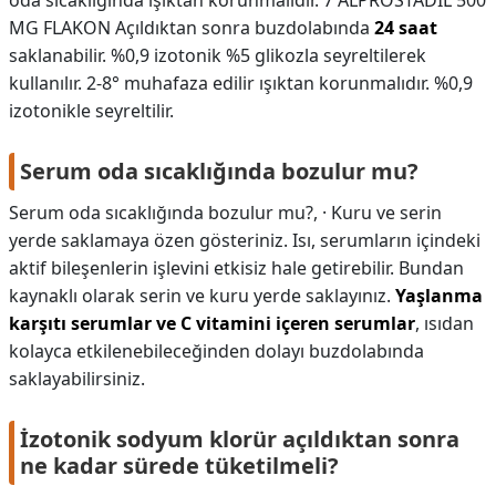
oda sıcaklığında ışıktan korunmalıdır. 7 ALPROSTADİL 500
MG FLAKON Açıldıktan sonra buzdolabında
24 saat
saklanabilir. %0,9 izotonik %5 glikozla seyreltilerek
kullanılır. 2-8° muhafaza edilir ışıktan korunmalıdır. %0,9
izotonikle seyreltilir.
Serum oda sıcaklığında bozulur mu?
Serum oda sıcaklığında bozulur mu?,
· Kuru ve serin
yerde saklamaya özen gösteriniz. Isı, serumların içindeki
aktif bileşenlerin işlevini etkisiz hale getirebilir. Bundan
kaynaklı olarak serin ve kuru yerde saklayınız.
Yaşlanma
karşıtı serumlar ve C vitamini içeren serumlar
, ısıdan
kolayca etkilenebileceğinden dolayı buzdolabında
saklayabilirsiniz.
İzotonik sodyum klorür açıldıktan sonra
ne kadar sürede tüketilmeli?