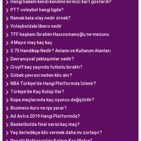
Hangi hakem kendi kendine kırmızı kart gösterdi?
PTT voleybol hangi ligde?
Ramak kala olay nedir örnek?
Voleyboldaki libero nedir
TFF başkanı İbrahim Hacıosmanoğlu ne mezunu
4 Mayıs maç kaç kaç
0.75 Handikap Nedir? Anlamı ve Kullanım Alanları
Davranışsal yaklaşımlar nedir?
Cruyff kaç yaşında futbolu bıraktı?
Göbek çevresi neden kilo alır?
NBA Türkiye'de Hangi Platformda İzlenir?
Türkiye'de Kaç Kulüp Var?
Kupa maçlarında kaç oyuncu değiştirilir?
Business kurs ne işe yarar?
Ad Astra 2019 Hangi Platformda?
Basketbolda final serisi kaç maç?
Yaş ilerledikçe kilo vermek daha mı zorlaşır?
Penalti Noktasından Kaleye Kaç Metre?