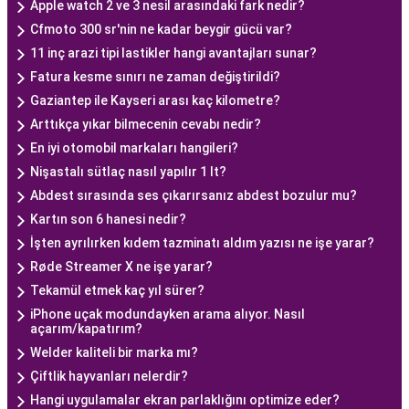
Apple watch 2 ve 3 nesil arasındaki fark nedir?
Cfmoto 300 sr'nin ne kadar beygir gücü var?
11 inç arazi tipi lastikler hangi avantajları sunar?
Fatura kesme sınırı ne zaman değiştirildi?
Gaziantep ile Kayseri arası kaç kilometre?
Arttıkça yıkar bilmecenin cevabı nedir?
En iyi otomobil markaları hangileri?
Nişastalı sütlaç nasıl yapılır 1 lt?
Abdest sırasında ses çıkarırsanız abdest bozulur mu?
Kartın son 6 hanesi nedir?
İşten ayrılırken kıdem tazminatı aldım yazısı ne işe yarar?
Røde Streamer X ne işe yarar?
Tekamül etmek kaç yıl sürer?
iPhone uçak modundayken arama alıyor. Nasıl
açarım/kapatırım?
Welder kaliteli bir marka mı?
Çiftlik hayvanları nelerdir?
Hangi uygulamalar ekran parlaklığını optimize eder?